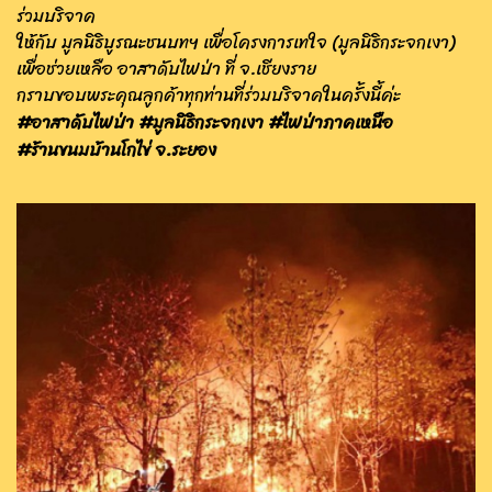
ร่วมบริจาค
ให้กับ มูลนิธิบูรณะชนบทฯ เพื่อโครงการเทใจ (มูลนิธิกระจกเงา)
เพื่อช่วยเหลือ อาสาดับไฟป่า ที่ จ.เชียงราย
กราบขอบพระคุณลูกค้าทุกท่านที่ร่วมบริจาคในครั้งนี้ค่ะ
#อาสาดับไฟป่า #มูลนิธิกระจกเงา #ไฟป่าภาคเหนือ
#ร้านขนมบ้านโกไข่ จ.ระยอง