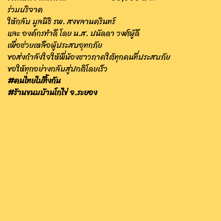
ร่วมบริจาค
ให้กลับ มูลนิธิ รพ. สงขลานครินทร์
และ องค์กรทำดี โดย น.ส. ปนัดดา วงศ์ผู้ดี
เพื่อช่วยเหลือผู้ประสบอุทกภัย
ขอส่งกำลังใจให้พี่น้องชาวภาคใต้ทุกคนที่ประสบภัย
ขอให้ทุกอย่างกลับสู่ปกติโดยเร็ว
#คนไทยไม่ทิ้งกัน
#ร้านขนมบ้านโกไข่ จ.ระยอง