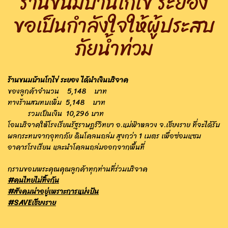
ร้านขนมบ้านโกไข่ ระยอง
ขอเป็นกำลังใจให้ผู้ประสบ
ภัยน้ำท่วม
ร้านขนมบ้านโกไข่ ระยอง ได้นำเงินบริจาค
ของลูกค้าจำนวน 5,148 บาท
ทางร้านสมทบเพิ่ม 5,148 บาท
รวมเป็นเงิน 10,296 บาท
โอนบริจาคให้โรงเรียนรัฐราษฎร์วิทยา อ.แม่ฟ้าหลวง จ.เชียงราย
ที่จะได้รับ
ผลกระทบจากอุทกภัย ดินโคลนถล่ม สูงกว่า 1 เมตร
เพื่อซ่อมแซม
อาคารโรงเรียน และนำโคลนถล่มออกจากพื้นที่
กราบขอบพระคุณคุณลูกค้าทุกท่านที่ร่วมบริจาค
#คนไทยไม่ทิ้งกัน
#สังคมน่าอยู่เพราะการแบ่งปัน
#SAVEเชียงราย