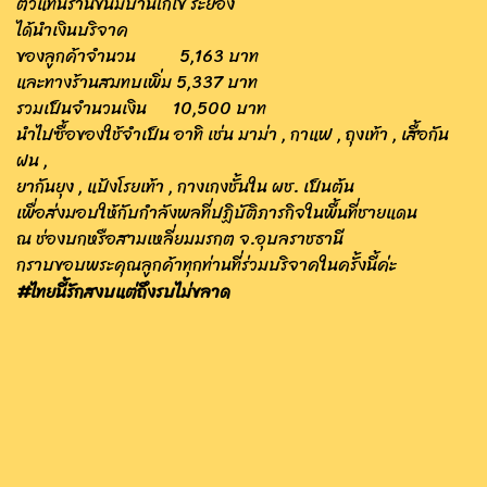
ตัวแทนร้านขนมบ้านโกไข่ ระยอง
ได้นำเงินบริจาค
ของลูกค้าจำนวน 5,163 บาท
และทางร้านสมทบเพิ่ม 5,337 บาท
รวมเป็นจำนวนเงิน 10,500 บาท
นำไปซื้อของใช้จำเป็น อาทิ เช่น มาม่า , กาแฟ , ถุงเท้า , เสื้อกัน
ฝน ,
ยากันยุง , แป้งโรยเท้า , กางเกงชั้นใน ผช. เป็นต้น
เพื่อส่งมอบให้กับกำลังพลที่ปฏิบัติภารกิจในพื้นที่ชายแดน
ณ ช่องบกหรือสามเหลี่ยมมรกต จ.อุบลราชธานี
กราบขอบพระคุณลูกค้าทุกท่านที่ร่วมบริจาคในครั้งนี้ค่ะ
#ไทยนี้รักสงบแต่ถึงรบไม่ขลาด